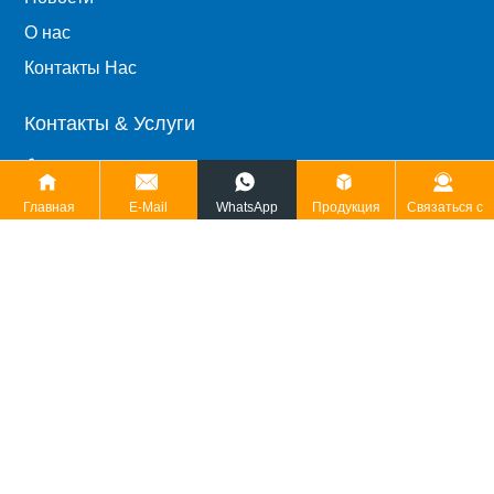
О нас
Контакты Нас
Контакты & Услуги
Телефон: 8613455388360
Главная
E-Mail
WhatsApp
Продукция
Связаться с
Факс: 86-538-2096189
Почтовый индекс: 271000
Электронная почта: dongtai@dtdiesel.com
Добавить: высокотехнологичная зона, Тайань,
Шаньдун, Китай.
© 2024 Tai'an Dongtai Machine Manufacturing Co.,LTD.
鲁ICP备15006010号-1
Работает на: www.300.cn
SEO
Бизнес лицензия