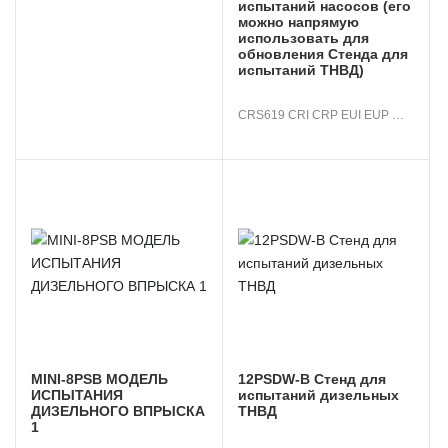
испытаний насосов (его
можно напрямую
использовать для
обновления Стенда для
испытаний ТНВД)
CRS619 CRI CRP EUI EUP 
HEUI CAT320D VP37 VP44 
RED4 V3V4V5 Стенд для 
испытаний насосов (его 
можно напрямую 
использовать для 
обновления Стенда для 
испытаний ТНВД)

MINI-8PSB МОДЕЛЬ
12PSDW-B Стенд для
ИСПЫТАНИЯ
испытаний дизельных
ДИЗЕЛЬНОГО ВПРЫСКА
ТНВД
1