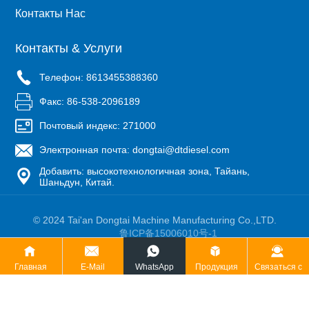
Контакты Нас
Контакты & Услуги
Телефон: 8613455388360
Факс: 86-538-2096189
Почтовый индекс: 271000
Электронная почта: dongtai@dtdiesel.com
Добавить: высокотехнологичная зона, Тайань,
Шаньдун, Китай.
© 2024 Tai'an Dongtai Machine Manufacturing Co.,LTD.
鲁ICP备15006010号-1
Работает на: www.300.cn
SEO
Бизнес лицензия
Главная
E-Mail
WhatsApp
Продукция
Связаться с